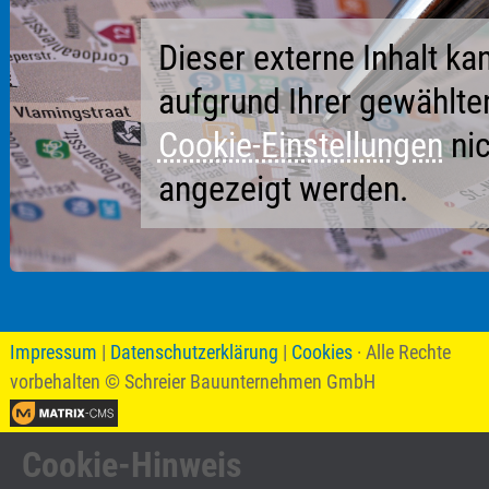
Dieser externe Inhalt ka
aufgrund Ihrer gewählte
Cookie-Einstellungen
nic
angezeigt werden.
Impressum
|
Datenschutzerklärung
|
Cookies
· Alle Rechte
vorbehalten
© Schreier Bauunternehmen GmbH
Cookie-Hinweis