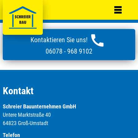
Kontaktieren Sie uns!
06078 - 968 9102
Kontakt
Schreier Bauunternehmen GmbH
Untere Marktstraße 40
64823 Groß-Umstadt
Telefon