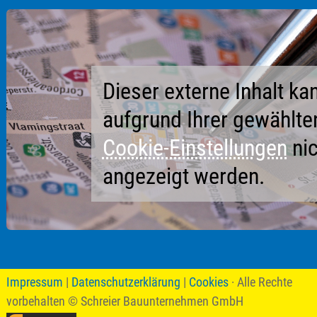
Dieser externe Inhalt ka
aufgrund Ihrer gewählte
Cookie-Einstellungen
nic
angezeigt werden.
Impressum
|
Datenschutzerklärung
|
Cookies
· Alle Rechte
vorbehalten
© Schreier Bauunternehmen GmbH